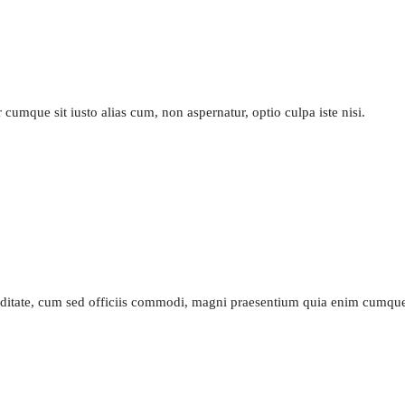
cumque sit iusto alias cum, non aspernatur, optio culpa iste nisi.
piditate, cum sed officiis commodi, magni praesentium quia enim cumq