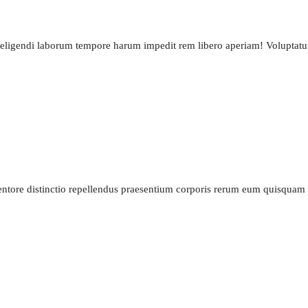
ero eligendi laborum tempore harum impedit rem libero aperiam! Volupta
ntore distinctio repellendus praesentium corporis rerum eum quisquam 