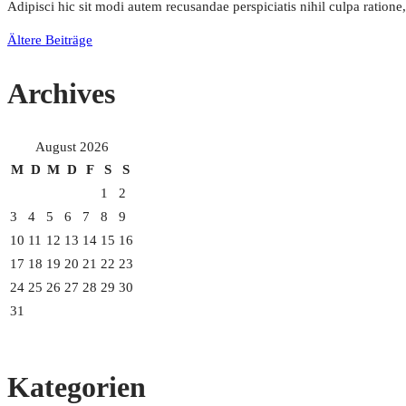
Adipisci hic sit modi autem recusandae perspiciatis nihil culpa ratio
Beitragsnavigation
Ältere Beiträge
Archives
August 2026
M
D
M
D
F
S
S
1
2
3
4
5
6
7
8
9
10
11
12
13
14
15
16
17
18
19
20
21
22
23
24
25
26
27
28
29
30
31
Kategorien