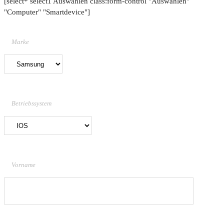
[select* select1 Auswählen class:form-control "Auswählen"
"Computer" "Smartdevice"]
Marke
Betriebssystem
Vorname