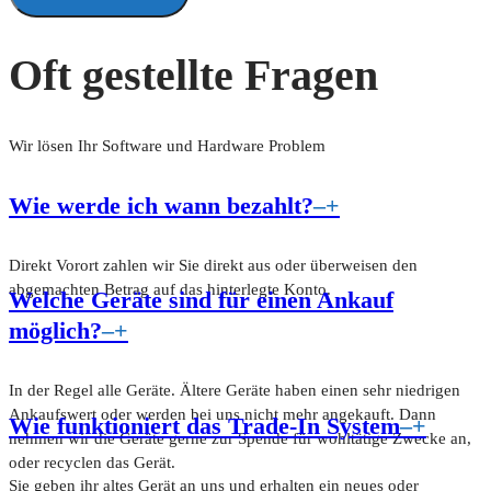
Oft gestellte Fragen
Wir lösen Ihr Software und Hardware Problem
Wie werde ich wann bezahlt?
–
+
Direkt Vorort zahlen wir Sie direkt aus oder überweisen den
abgemachten Betrag auf das hinterlegte Konto.
Welche Geräte sind für einen Ankauf
möglich?
–
+
In der Regel alle Geräte. Ältere Geräte haben einen sehr niedrigen
Ankaufswert oder werden bei uns nicht mehr angekauft. Dann
Wie funktioniert das Trade-In System
–
+
nehmen wir die Geräte gerne zur Spende für wohltätige Zwecke an,
oder recyclen das Gerät.
Sie geben ihr altes Gerät an uns und erhalten ein neues oder