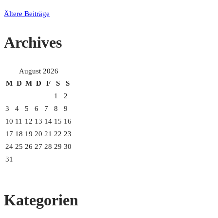
Beitragsnavigation
Ältere Beiträge
Archives
August 2026
M
D
M
D
F
S
S
1
2
3
4
5
6
7
8
9
10
11
12
13
14
15
16
17
18
19
20
21
22
23
24
25
26
27
28
29
30
31
Kategorien